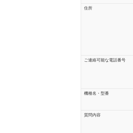
様で設計・製造されてお
住所
ォームでお問い合わせ頂
なお、修理に関する納期
ご注意事項（お
営業時間外、土曜・日曜
ます。
当フォームでのお問い合
ご連絡可能な電話番号
お電話などでご回答を差
お問い合わせに対するご
します。
お問い合わせの内容によ
機種名・型番
ご回答できないお問い合
迷惑メールの設定によっ
質問内容
す。
メールが届かない場合は
指定受信で「@cs.clar