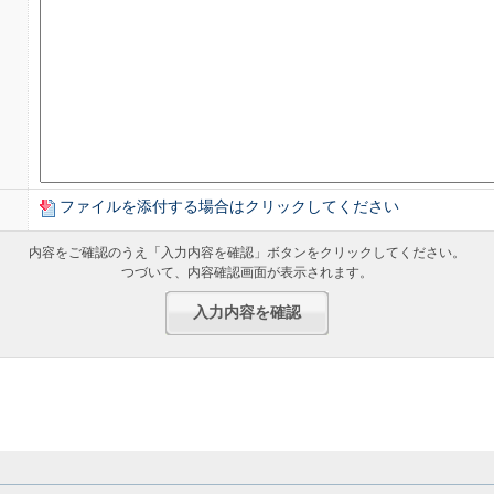
目的と取り扱いについて
せに対して、適切に回答を準備し、ご回答を差し上げる目的の範囲内に
ます。
わせに関しては、回答後速やかに案件（個人情報含む）を削除させてい
社が定める個人情報保護方針に従い、適切に管理いたします。
ファイルを添付する場合はクリックしてください
内容をご確認のうえ「入力内容を確認」ボタンをクリックしてください。
つづいて、内容確認画面が表示されます。