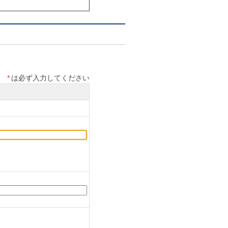
は車両からの取り外しが
するための公的証明書
*
は必ず入力してください
、スピーカー、業務用車
ーからの要請を受けた仕