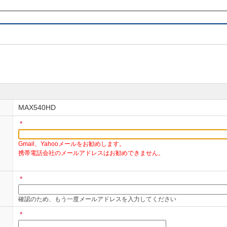
号）」は、製品に同梱してある保証書か、製品本体貼付ラベル（確認に
ゲーションの機種によっては指定の操作により画面表示が可能です。
しては、不正な解読申請・解除を回避するために、正規の所有者と認定
バーカード）のコピーを添えてください。
すがお電話もしくはFAXにてお問い合わせください。
い合わせ（主に2002年以前の製品本体や取付キットなどのアクセサリー
MAX540HD
合
*
リオン・エレクトロニクス株式会社 お客様相談室
Gmail、Yahooメールをお勧めします。
0 (土・日・祝日・弊社指定休日を除く/ 9：30～12：00、13：00～17：00)
携帯電話会社のメールアドレスはお勧めできません。
けます。
*
せの際は、必ず返信用のFAX番号をご記入ください。
確認のため、もう一度メールアドレスを入力してください
ティクス商品につきましても上記へお問い合わせ下さい。
*
カーライン純正製品、オプション純正製品に関しましては、カーメーカ