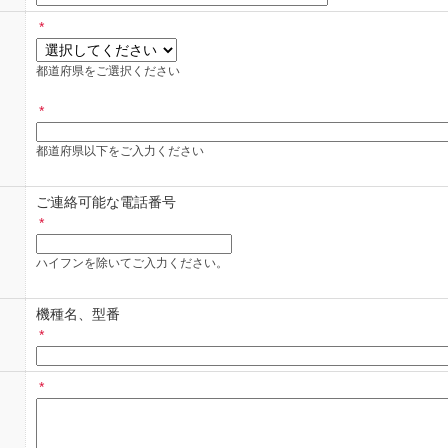
りますので、各カーメーカー・ディーラー様へお問い合わせください、
*
きましても回答できませんのでご注意ください。
や見積もりにつきましては、ご依頼した店舗、業者にお問い合わせくだ
都道府県をご選択ください
問い合わせフォームご利用、暗証番号共通）
*
・祝日、年末年始休暇・夏季休暇期間にお問い合わせ頂いた際は、翌営
都道府県以下をご入力ください
わせは、日本国内に在住のお客様に限らせていただきます。
ご連絡可能な電話番号
し上げる場合もございます。
*
回答は、お客様個人への情報提供です。ご回答した内容の他への転用・
ハイフンを除いてご入力ください。
っては、「ご回答のできないもの」または「ご回答までお時間をいただ
機種名、型番
*
わせ例：法規・法令に違反する恐れのあるもの、個人情報に関するもの
ては、フォルシアクラリオン・エレクトロニクス株式会社からのメール
*
、フォルシアクラリオン・エレクトロニクス株式会社からのメールが受
ion.forvia.com」を許可するように設定してください。