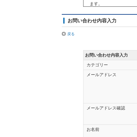
ます。
「製造番号（シリアル番
必要）に記載、カーナビ
お問い合わせ内容入力
暗証番号の照会につきま
戻る
（運転免許証やマイナン
下記の場合は、お手数で
登録製品以外のお問
お問い合わせ内容入力
載機器など）
カテゴリー
ご回答をお急ぎの場
メールアドレス
フォルシアクラ
TEL：0120-112-14
携帯電話からもご利用頂
FAX：048-601-3807
メールアドレス確認
※FAXでのお問い合わ
旧ザナヴィ・インフォマ
お名前
クラリオン製のカーメー