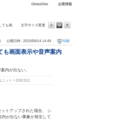
GlobalSite
企業情報
過しても画
文字サイズ変更
5
公開日時 : 2020/09/14 14:49
印刷
しても画面表示や音声案内
声案内が出ない。
Cユニット
>
DSC012
2をセットアップされた場合、 シ
案内が出ない事象が発生して