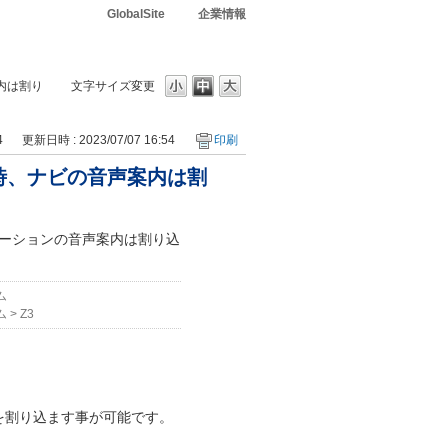
GlobalSite
企業情報
内は割り
文字サイズ変更
4
更新日時 : 2023/07/07 16:54
印刷
時、ナビの音声案内は割
ゲーションの音声案内は割り込
テム
テム
>
Z3
内を割り込ます事が可能です。