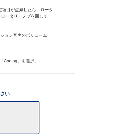
、設定項目が点滅したら、ロータ
押す、ロータリーノブを回して
ーション音声のボリューム
nalog」を選択。
ださい