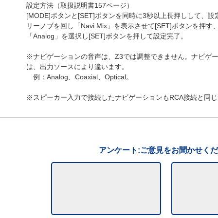
設定方法（取扱説明書157ページ）
[MODE]ボタンと[SET]ボタンを同時に3秒以上長押しして
リーノブを回し「Navi Mix」を表示させて[SET]ボタンを
「Analog」を選択し[SET]ボタンを押して設定完了。
※ナビゲーションの音声は、Z3では調整できません。ナビゲ
は、出力ソースにより違います。
例：Analog、Coaxial、Optical。
※スピーカー入力で接続したナビゲーションもRCA接続と同じ「A
アンケート:ご意見をお聞かせく