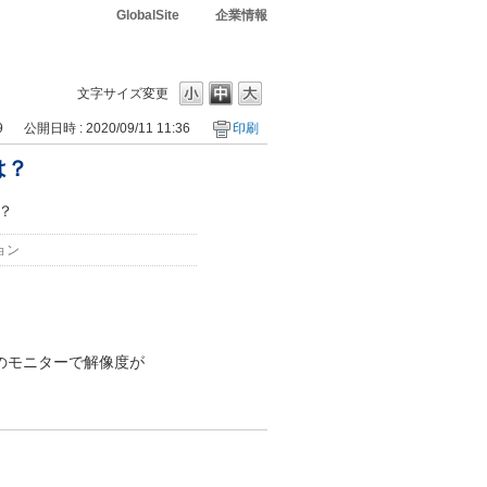
GlobalSite
企業情報
文字サイズ変更
9
公開日時 : 2020/09/11 11:36
印刷
は？
？
ョン
のモニターで解像度が