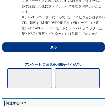
ファィナライズされていないDVDは再生できません。
必ず録画した後にファィナライズ処理をお願いいたし
ます。
尚、DVDレコーダーによっては、ハイビジョン画質をD
VDに録画する｢HD DVD/HD Rec（VRモード）｣（東
芝）や「AVCREC（VRモード）」（パナソニック・三
菱・NEC・東芝・ビクター）には対応していません。
戻る
アンケート:ご意見をお聞かせください
関連するFAQ