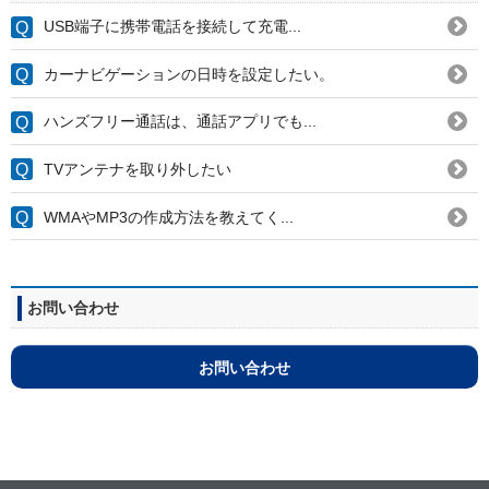
USB端子に携帯電話を接続して充電...
カーナビゲーションの日時を設定したい。
ハンズフリー通話は、通話アプリでも...
TVアンテナを取り外したい
WMAやMP3の作成方法を教えてく...
お問い合わせ
お問い合わせ