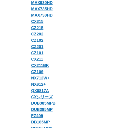
MAX930HD
MAX735HD
MAX730HD
CX315
CZ215
CZ202
CZ102
CZ201
CZ101
CX211
CX211BK
CZ109
NX712W+
NX612+
QX6817A
CXシリーズ
DUB385MPB
DUB385MP
FZ409
DB185MP