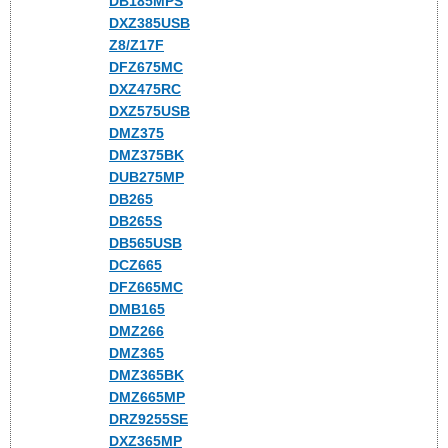
DB185MPS
DXZ385USB
Z8/Z17F
DFZ675MC
DXZ475RC
DXZ575USB
DMZ375
DMZ375BK
DUB275MP
DB265
DB265S
DB565USB
DCZ665
DFZ665MC
DMB165
DMZ266
DMZ365
DMZ365BK
DMZ665MP
DRZ9255SE
DXZ365MP