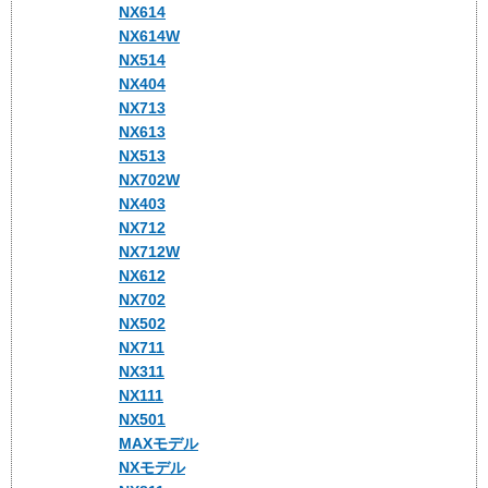
NX614
NX614W
NX514
NX404
NX713
NX613
NX513
NX702W
NX403
NX712
NX712W
NX612
NX702
NX502
NX711
NX311
NX111
NX501
MAXモデル
NXモデル