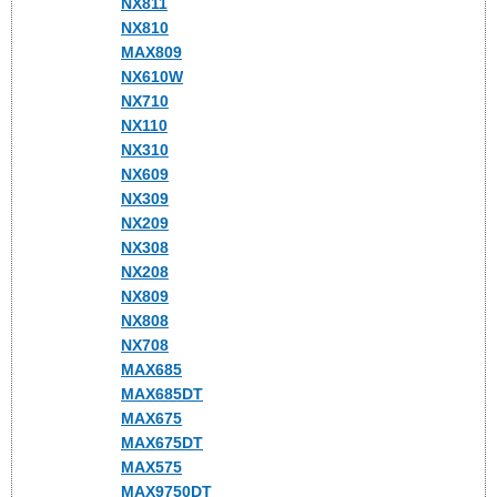
NX811
NX810
MAX809
NX610W
NX710
NX110
NX310
NX609
NX309
NX209
NX308
NX208
NX809
NX808
NX708
MAX685
MAX685DT
MAX675
MAX675DT
MAX575
MAX9750DT