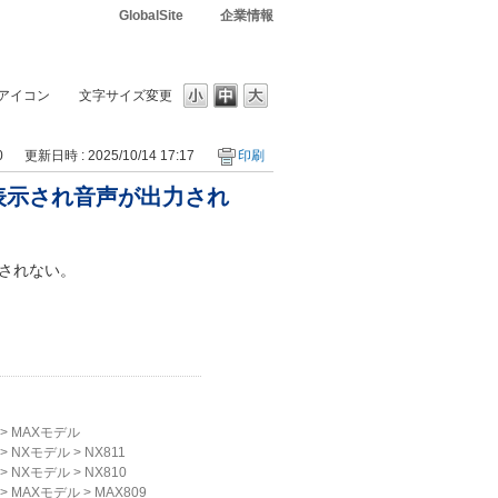
GlobalSite
企業情報
アイコン
文字サイズ変更
0
更新日時 : 2025/10/14 17:17
印刷
表示され音声が出力され
されない。
>
MAXモデル
>
NXモデル
>
NX811
>
NXモデル
>
NX810
>
MAXモデル
>
MAX809