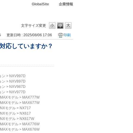
GlobalSite
企業情報
文字サイズ変更
5
更新日時 : 2025/08/06 17:06
印刷
には対応していますか？
？
ョン
>
NXV997D
ョン
>
NXV897D
ョン
>
NXV987D
ョン
>
NXV977D
MAXモデル
>
MAX777W
MAXモデル
>
MAX677W
NXモデル
>
NX717
NXモデル
>
NX617
NXモデル
>
NX617W
MAXモデル
>
MAX776W
MAXモデル
>
MAX676W