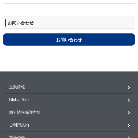
お問い合わせ
お問い合わせ
企業情報
Global Site
個人情報保護方針
ご利用規約
電子公告