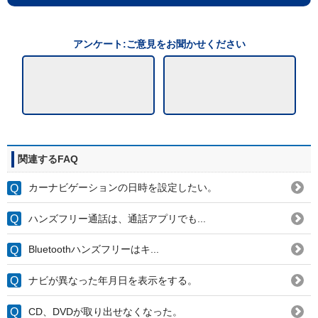
アンケート:ご意見をお聞かせください
関連するFAQ
カーナビゲーションの日時を設定したい。
ハンズフリー通話は、通話アプリでも...
Bluetoothハンズフリーはキ...
ナビが異なった年月日を表示をする。
CD、DVDが取り出せなくなった。