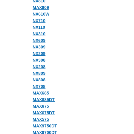
NX810
MAX809
NX610W
NX710
NX110
NX310
NX609
NX309
NX209
NX308
NX208
NX809
NX808
NX708
MAX685
MAX685DT
MAX675
MAX675DT
MAX575
MAX9750DT
MAX9700DT