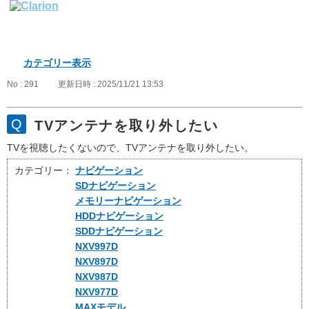
カテゴリー表示
No : 291
更新日時 : 2025/11/21 13:53
TVアンテナを取り外したい
TVを視聴したくないので、TVアンテナを取り外したい。
カテゴリー：
ナビゲーション
SDナビゲーション
メモリーナビゲーション
HDDナビゲーション
SDDナビゲーション
NXV997D
NXV897D
NXV987D
NXV977D
MAXモデル