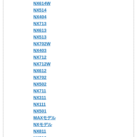
NX614W
NX514
NX404
NX713
NX613
NX513
NX702W
NX403
NX712
NX712W
NX612
NX702
NX502
NX711
NX311
NX111
NX501
MAXモデル
NXモデル
NX811