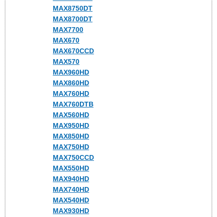
MAX8750DT
MAX8700DT
MAX7700
MAX670
MAX670CCD
MAX570
MAX960HD
MAX860HD
MAX760HD
MAX760DTB
MAX560HD
MAX950HD
MAX850HD
MAX750HD
MAX750CCD
MAX550HD
MAX940HD
MAX740HD
MAX540HD
MAX930HD