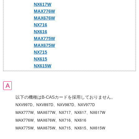
NX617W
MAX776W
MAX676W
NX716
NX616
MAX775W
MAX675W
NX715
NX615
NX615W
以下の機種はB-CASカードを採用しておりません。
NXV997D、NXV897D、NXV987D、NXV977D
MAX777W、MAX677W、NX717、NX617、NX617W
MAX776W、MAX676W、NX716、NX616
MAX775W、MAX675W、NX715、NX615、NX615W