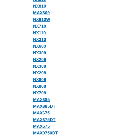
NX810
MAX809
NX610W
NX710
NX110
NX310
NX609
NX309
NX209
NX308
NX208
NX809
NX808
NX708
MAX685
MAX685DT
MAX675
MAX675DT
MAX575
MAX9750DT