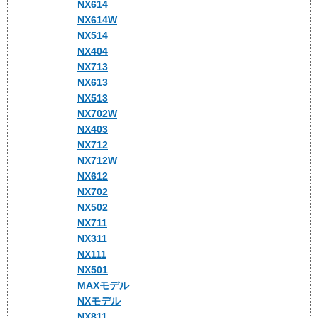
NX614
NX614W
NX514
NX404
NX713
NX613
NX513
NX702W
NX403
NX712
NX712W
NX612
NX702
NX502
NX711
NX311
NX111
NX501
MAXモデル
NXモデル
NX811