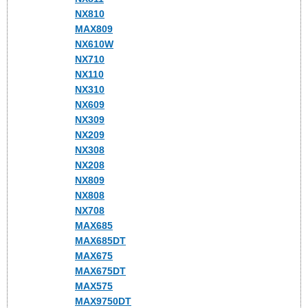
NX810
MAX809
NX610W
NX710
NX110
NX310
NX609
NX309
NX209
NX308
NX208
NX809
NX808
NX708
MAX685
MAX685DT
MAX675
MAX675DT
MAX575
MAX9750DT