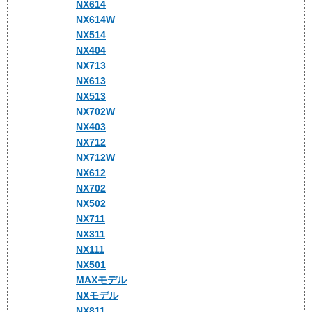
NX614
NX614W
NX514
NX404
NX713
NX613
NX513
NX702W
NX403
NX712
NX712W
NX612
NX702
NX502
NX711
NX311
NX111
NX501
MAXモデル
NXモデル
NX811