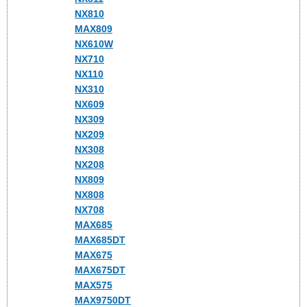
NX810
MAX809
NX610W
NX710
NX110
NX310
NX609
NX309
NX209
NX308
NX208
NX809
NX808
NX708
MAX685
MAX685DT
MAX675
MAX675DT
MAX575
MAX9750DT