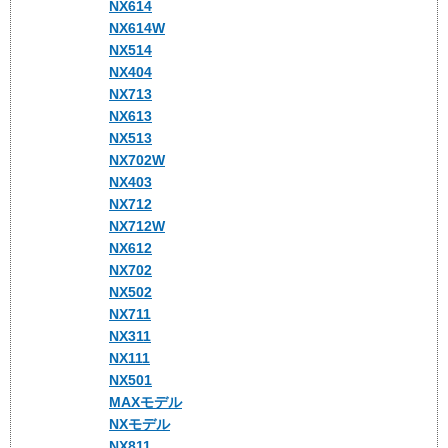
NX614
NX614W
NX514
NX404
NX713
NX613
NX513
NX702W
NX403
NX712
NX712W
NX612
NX702
NX502
NX711
NX311
NX111
NX501
MAXモデル
NXモデル
NX811