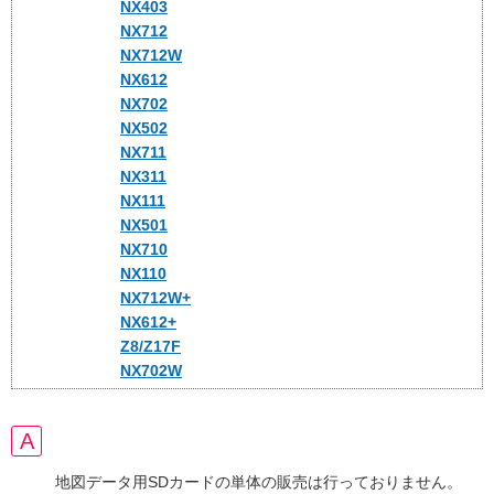
NX403
NX712
NX712W
NX612
NX702
NX502
NX711
NX311
NX111
NX501
NX710
NX110
NX712W+
NX612+
Z8/Z17F
NX702W
地図データ用SDカードの単体の販売は行っておりません。