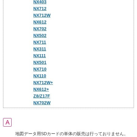
NX403
NX712
NX712W
NX612
NX702
NX502
NX711
NX311
NX111
NX501
NX710
NX110
NX712W+
NX612+
Z8/Z17F
NX702W
地図データ用SDカードの単体の販売は行っておりません。