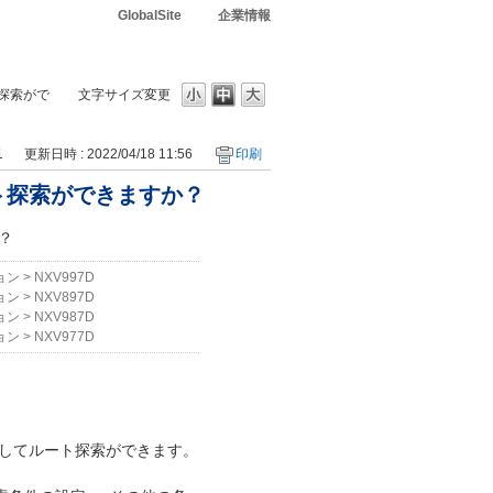
GlobalSite
企業情報
探索がで
文字サイズ変更
1
更新日時 : 2022/04/18 11:56
印刷
ト探索ができますか？
？
ョン
>
NXV997D
ョン
>
NXV897D
ョン
>
NXV987D
ョン
>
NXV977D
してルート探索ができます。