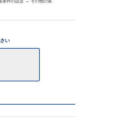
索条件の設定 → その他の条
ださい