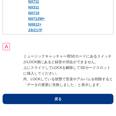
NX711
NX311
NX710
NX712W+
NX612+
Z8/Z17F
ミュージックキャッチャー用SDカードにあるスイッチ
がLOCK側にあると録音や消去ができません。
上にスライドしてLOCKを解除してSDカードスロット
に挿入してください。
尚、LOCKしている状態で音楽やアルバムを削除すると
「データの更新に失敗しました」と表示します。
戻る