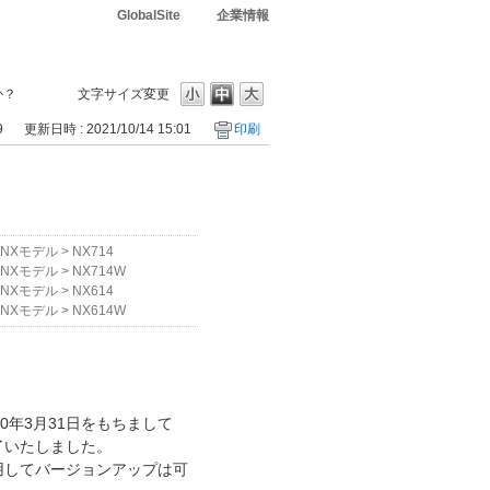
GlobalSite
企業情報
か？
文字サイズ変更
9
更新日時 : 2021/10/14 15:01
印刷
NXモデル
>
NX714
NXモデル
>
NX714W
NXモデル
>
NX614
NXモデル
>
NX614W
020年3月31日をもちまして
を終了いたしました。
使用してバージョンアップは可