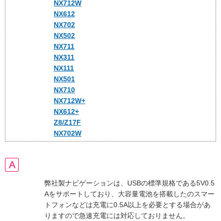
NX712W
NX612
NX702
NX502
NX711
NX311
NX111
NX501
NX710
NX712W+
NX612+
Z8/Z17F
NX702W
弊社製ナビゲーションは、USBの標準規格である5V0.5
Aをサポートしており、大容量電池を搭載したのスマー
トフォンなどは充電に0.5A以上を必要とする場合があ
りますので急速充電には対応しておりません。