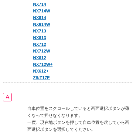
NX714
NX714W
NX614
NX614W
NX713
NX613
NX712
NX712W
NX612
NX712W+
NX612+
Z8/Z17F
自車位置をスクロールしていると画面選択ボタンが薄
くなって押せなくなります。
一度、現在地ボタンを押して自車位置を戻してから画
面選択ボタンを選択してください。