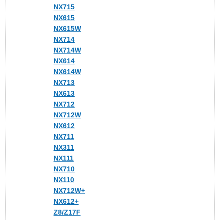
NX715
NX615
NX615W
NX714
NX714W
NX614
NX614W
NX713
NX613
NX712
NX712W
NX612
NX711
NX311
NX111
NX710
NX110
NX712W+
NX612+
Z8/Z17F