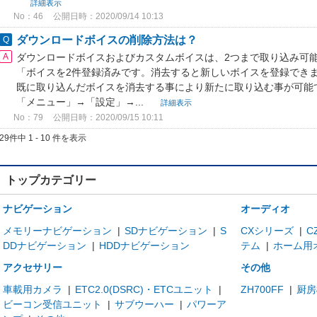
詳細表示
No：46
公開日時：2020/09/14 10:13
ダウンロードボイスの削除方法は？
ダウンロードボイスおよびカスタムボイスは、2つまで取り込み可
「ボイスを2件登録済みです。消去すると新しいボイスを登録できま
既に取り込んだボイスを消去する事により新たに取り込む事が可能
「メニュー」→「設定」→...
詳細表示
No：79
公開日時：2020/09/15 10:11
29件中 1 - 10 件を表示
トップカテゴリー
ナビゲーション
オーディオ
メモリーナビゲーション
|
SDナビゲーション
|
S
CXシリーズ
|
C
DDナビゲーション
|
HDDナビゲーション
テム
|
ホーム用
アクセサリー
その他
車載用カメラ
|
ETC2.0(DSRC)・ETCユニット
|
ZH700FF
|
厨房
ビーコン受信ユニット
|
サブウーハー
|
パワーア