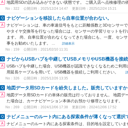
地図用SDの読み込みができない状態です。 ご購入店へ点検修理の
No：322
公開日時：2025/12/24 14:47
更新日時：2025/12/24 15:21
ナビゲーションを移設したら自車位置が合わない。
ナビゲーションは、車の車速信号をもとに距離係数と3Dセンサー
やタイヤ交換等を行なった場合には、センサーの学習リセットを行
ます。 尚、自車位置が合わなくなってきた場合にも、一度、セン
事をお勧めいたします。 ...
詳細表示
No：159
公開日時：2021/02/10 11:31
ナビからUSBハブを中継してUSBメモリやUSB機器を接
USBハブを中継した場合、USB機器が認識できなくなるためご利用
用延長ケーブルを用いて、USB機器を接続しご利用ください。
No：326
公開日時：2025/12/26 13:35
地図データ用SDカードを紛失しました。販売していますか
地図データ用SDカードの単体の販売は行っておりません。 地図デ
た場合は、カーナビゲーション本体のお預かり修理となります。
No：269
公開日時：2024/12/06 17:38
更新日時：2024/12/06 17:52
ナビメニューのルート内にある探索条件が薄くなって選択
ナビメニューのルート内にある探索条件は、目的地を設定していま