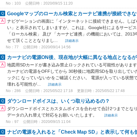
No：103
公開日時：2020/09/15 11:20
Googleマップのローカル検索とカーナビ連携が接続でき
ナビゲーションの画面に「インターネットに接続できません。しば
い」と表示されてしまいますが、これは、Google社によるサービス提
「ローカル検索」 及び 「カーナビ連携」の機能においては、201
せて頂くこととなりまし...
詳細表示
No：77
公開日時：2020/09/14 14:56
カーナビの電源ON後、現在地が大幅に異なる地点となるが走
地図用SDカードが書き込み禁止ロックされている可能性があります
カーナビの電源をOFFしてから 30秒後に地図用SDを取り出して
ックに なっていないかをご確認ください。 電源が入っている状態
壊れる可能性が...
詳細表示
No：286
公開日時：2025/05/22 17:18
更新日時：2025/05/22 17:48
ダウンロードボイスは、いくつ取り込めるの？
ダウンロードボイスとカスタムボイスを合わせて合計2つまでとなり
データの入れ替えで対応をお願いいたします。
詳細表示
No：97
公開日時：2020/09/15 11:04
ナビの電源を入れると「Check Map SD」と表示して何