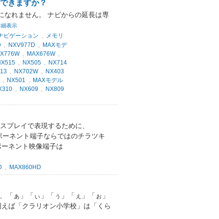
続できますか？
になれません。 ナビからの延長は専
詳細表示
Dナビゲーション
,
メモリ
D
,
NXV977D
,
MAXモデ
X776W
,
MAX676W
,
NX515
,
NX505
,
NX714
13
,
NX702W
,
NX403
,
NX501
,
MAXモデル
X310
,
NX609
,
NX809
ィスプレイで表現するために、
ンポーネント端子ならではのチラツキ
ポーネント映像端子は
D
,
MAX860HD
。
た、「ぁ」「ぃ」「ぅ」「ぇ」「ぉ」
例えば「クラリオン小学校」は「くら