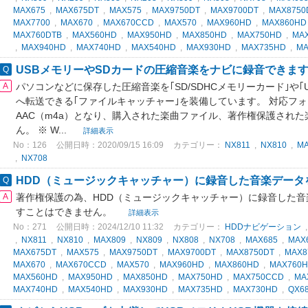
MAX675
,
MAX675DT
,
MAX575
,
MAX9750DT
,
MAX9700DT
,
MAX8750
MAX7700
,
MAX670
,
MAX670CCD
,
MAX570
,
MAX960HD
,
MAX860HD
MAX760DTB
,
MAX560HD
,
MAX950HD
,
MAX850HD
,
MAX750HD
,
MA
,
MAX940HD
,
MAX740HD
,
MAX540HD
,
MAX930HD
,
MAX735HD
,
MA
USBメモリーやSDカードの圧縮音楽をナビに録音できま
パソコンなどに保存した圧縮音楽を｢SD/SDHCメモリーカード｣や｢
へ転送できる｢ファイルキャッチャー｣を装備しています。 対応フォ
AAC（m4a）となり、購入された楽曲ファイル、著作権保護され
ん。 ※ W...
詳細表示
No：126
公開日時：2020/09/15 16:09
カテゴリー：
NX811
,
NX810
,
MA
,
NX708
HDD（ミュージックキャッチャー）に録音した音楽データを
著作権保護の為、HDD（ミュージックキャッチャー）に録音した
すことはできません。
詳細表示
No：271
公開日時：2024/12/10 11:32
カテゴリー：
HDDナビゲーション
,
NX811
,
NX810
,
MAX809
,
NX809
,
NX808
,
NX708
,
MAX685
,
MAX
MAX675DT
,
MAX575
,
MAX9750DT
,
MAX9700DT
,
MAX8750DT
,
MAX8
MAX670
,
MAX670CCD
,
MAX570
,
MAX960HD
,
MAX860HD
,
MAX760
MAX560HD
,
MAX950HD
,
MAX850HD
,
MAX750HD
,
MAX750CCD
,
MA
MAX740HD
,
MAX540HD
,
MAX930HD
,
MAX735HD
,
MAX730HD
,
QX6