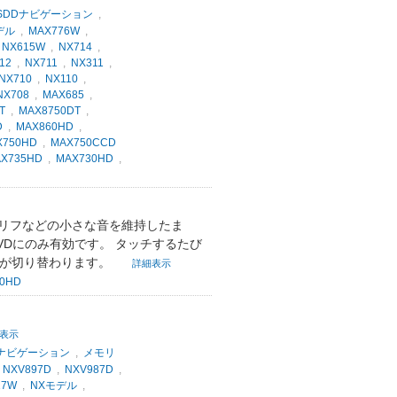
SDDナビゲーション
,
デル
,
MAX776W
,
,
NX615W
,
NX714
,
12
,
NX711
,
NX311
,
NX710
,
NX110
,
NX708
,
MAX685
,
T
,
MAX8750DT
,
D
,
MAX860HD
,
X750HD
,
MAX750CCD
X735HD
,
MAX730HD
,
セリフなどの小さな音を維持したま
VDにのみ有効です。 タッチするたび
Fが切り替わります。
詳細表示
0HD
表示
Dナビゲーション
,
メモリ
,
NXV897D
,
NXV987D
,
17W
,
NXモデル
,