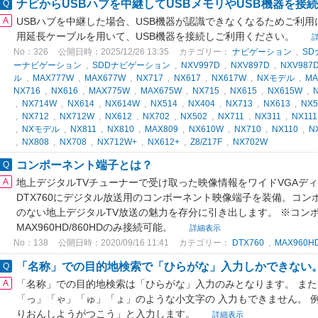
ナビからUSBハブを中継してUSBメモリやUSB機器を接
USBハブを中継した場合、USB機器が認識できなくなるためご利用
用延長ケーブルを用いて、USB機器を接続しご利用ください。
No：326
公開日時：2025/12/26 13:35
カテゴリー：
ナビゲーション
,
S
ーナビゲーション
,
SDDナビゲーション
,
NXV997D
,
NXV897D
,
NXV987
ル
,
MAX777W
,
MAX677W
,
NX717
,
NX617
,
NX617W
,
NXモデル
,
MA
NX716
,
NX616
,
MAX775W
,
MAX675W
,
NX715
,
NX615
,
NX615W
,
,
NX714W
,
NX614
,
NX614W
,
NX514
,
NX404
,
NX713
,
NX613
,
NX5
,
NX712
,
NX712W
,
NX612
,
NX702
,
NX502
,
NX711
,
NX311
,
NX111
,
NXモデル
,
NX811
,
NX810
,
MAX809
,
NX610W
,
NX710
,
NX110
,
N
,
NX808
,
NX708
,
NX712W+
,
NX612+
,
Z8/Z17F
,
NX702W
コンポーネント端子とは？
地上デジタルTVチューナーで受け取った映像情報をワイドVGAデ
DTX760にデジタル放送用のコンポーネント映像端子を装備。コ
のない地上デジタルTV放送の魅力を存分に引き出します。 ※コン
MAX960HD/860HDのみ接続可能。
詳細表示
No：138
公開日時：2020/09/16 11:41
カテゴリー：
DTX760
,
MAX960H
「名称」での目的地検索で「ひらがな」入力しかできない
「名称」での目的地検索は「ひらがな」入力のみとなります。 ま
「っ」「ゃ」「ゅ」「ょ」のような小文字の 入力もできません。 
りおんしようがつこう」と入力します。
詳細表示