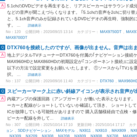
5.1chのDVDビデオを再生すると、リアスピーカーはサラウンド
などの音声が聞こえづらくなります。 ｢5.1chの音声を2chに切り
と、5.1ch音声のみが記録されているDVDビデオの再生時、強制的
す。 ...
詳細表示
No：120
公開日時：2020/09/15 13:14
カテゴリー：
MAX9750DT
,
MAX9
MAX8700DT
DTX760を接続したのですが、画像が出ません。音声は出
地上デジタルTVチューナーDTX760を付属の｢ナビゲーション接続
MAX960HDとMAX860HDの初期設定が｢コンポーネント接続｣
以下の方法で設定変更をお願いいたします。 ①ソースから｢TV｣を選
択。 ...
詳細表示
No：137
公開日時：2020/09/16 11:40
カテゴリー：
DTX760
,
MAX960H
スピーカーマーク上に赤い斜線アイコンが表示され音声が
内蔵アンプの保護回路（アンプガード）が働いた表示となります。
ーカーと配線がショートしていないか確認して頂き、 ショートし
ICが故障している可能性がありますので 購入店舗様経由で点検・
ピーカー配線を外して...
詳細表示
No：307
公開日時：2025/10/14 17:10
更新日時：2025/10/14 17:17
カテ
ョン
,
SDDナビゲーション
,
MAXモデル
,
NX811
,
NX810
,
MAX809
,
NX
,
NX309
,
NX209
,
NX308
,
NX208
,
NX809
,
NX808
,
NX708
,
MAX68