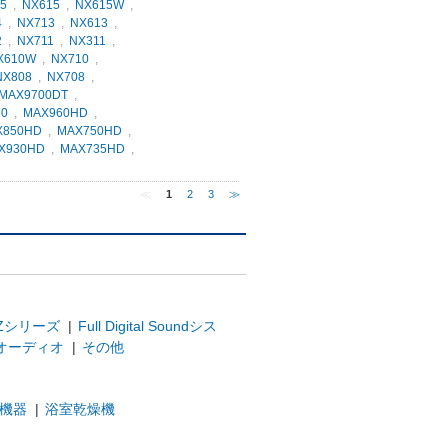
5
,
NX615
,
NX615W
,
4
,
NX713
,
NX613
,
2
,
NX711
,
NX311
,
X610W
,
NX710
,
NX808
,
NX708
,
MAX9700DT
,
70
,
MAX960HD
,
X850HD
,
MAX750HD
,
X930HD
,
MAX735HD
,
≪
1
2
3
≫
Zシリーズ
|
Full Digital Soundシス
オーディオ
|
その他
機器
|
浴室乾燥機