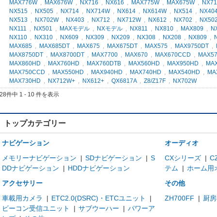
MAX776W
,
MAX676W
,
NX716
,
NX616
,
MAX775W
,
MAX675W
,
NX71
NX515
,
NX505
,
NX714
,
NX714W
,
NX614
,
NX614W
,
NX514
,
NX40
NX513
,
NX702W
,
NX403
,
NX712
,
NX712W
,
NX612
,
NX702
,
NX50
NX111
,
NX501
,
MAXモデル
,
NXモデル
,
NX811
,
NX810
,
MAX809
,
N
NX110
,
NX310
,
NX609
,
NX309
,
NX209
,
NX308
,
NX208
,
NX809
,
MAX685
,
MAX685DT
,
MAX675
,
MAX675DT
,
MAX575
,
MAX9750DT
,
MAX8750DT
,
MAX8700DT
,
MAX7700
,
MAX670
,
MAX670CCD
,
MAX5
MAX860HD
,
MAX760HD
,
MAX760DTB
,
MAX560HD
,
MAX950HD
,
MA
MAX750CCD
,
MAX550HD
,
MAX940HD
,
MAX740HD
,
MAX540HD
,
MA
MAX730HD
,
NX712W+
,
NX612+
,
QX6817A
,
Z8/Z17F
,
NX702W
28件中 1 - 10 件を表示
トップカテゴリー
ナビゲーション
オーディオ
メモリーナビゲーション
|
SDナビゲーション
|
S
CXシリーズ
|
C
DDナビゲーション
|
HDDナビゲーション
テム
|
ホーム用
アクセサリー
その他
車載用カメラ
|
ETC2.0(DSRC)・ETCユニット
|
ZH700FF
|
厨房
ビーコン受信ユニット
|
サブウーハー
|
パワーア