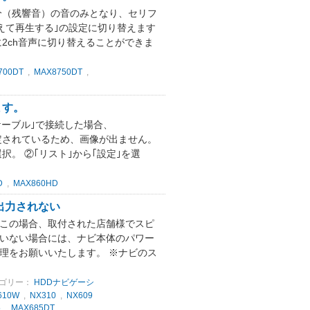
成分（残響音）の音のみとなり、セリフ
替えて再生する｣の設定に切り替えます
に2ch音声に切り替えることができま
700DT
,
MAX8750DT
,
ます。
ケーブル｣で接続した場合、
に設定されているため、画像が出ません。
択。 ②｢リスト｣から｢設定｣を選
D
,
MAX860HD
出力されない
 この場合、取付された店舗様でスピ
ていない場合には、ナビ本体のパワー
修理をお願いいたします。 ※ナビのス
ゴリー：
HDDナビゲーシ
610W
,
NX310
,
NX609
5
,
MAX685DT
,