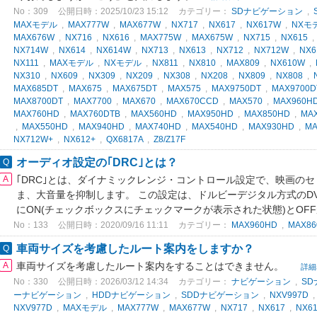
No：309
公開日時：2025/10/23 15:12
カテゴリー：
SDナビゲーション
,
MAXモデル
,
MAX777W
,
MAX677W
,
NX717
,
NX617
,
NX617W
,
NXモ
MAX676W
,
NX716
,
NX616
,
MAX775W
,
MAX675W
,
NX715
,
NX615
NX714W
,
NX614
,
NX614W
,
NX713
,
NX613
,
NX712
,
NX712W
,
NX6
NX111
,
MAXモデル
,
NXモデル
,
NX811
,
NX810
,
MAX809
,
NX610W
,
NX310
,
NX609
,
NX309
,
NX209
,
NX308
,
NX208
,
NX809
,
NX808
,
MAX685DT
,
MAX675
,
MAX675DT
,
MAX575
,
MAX9750DT
,
MAX9700D
MAX8700DT
,
MAX7700
,
MAX670
,
MAX670CCD
,
MAX570
,
MAX960H
MAX760HD
,
MAX760DTB
,
MAX560HD
,
MAX950HD
,
MAX850HD
,
MA
,
MAX550HD
,
MAX940HD
,
MAX740HD
,
MAX540HD
,
MAX930HD
,
MA
NX712W+
,
NX612+
,
QX6817A
,
Z8/Z17F
オーディオ設定の｢DRC｣とは？
｢DRC｣とは、ダイナミックレンジ・コントロール設定で、映画の
ま、大音量を抑制します。 この設定は、ドルビーデジタル方式のD
にON(チェックボックスにチェックマークが表示された状態)とOF
No：133
公開日時：2020/09/16 11:11
カテゴリー：
MAX960HD
,
MAX86
車両サイズを考慮したルート案内をしますか？
車両サイズを考慮したルート案内をすることはできません。
詳細
No：330
公開日時：2026/03/12 14:34
カテゴリー：
ナビゲーション
,
S
ーナビゲーション
,
HDDナビゲーション
,
SDDナビゲーション
,
NXV997D
NXV977D
,
MAXモデル
,
MAX777W
,
MAX677W
,
NX717
,
NX617
,
NX6