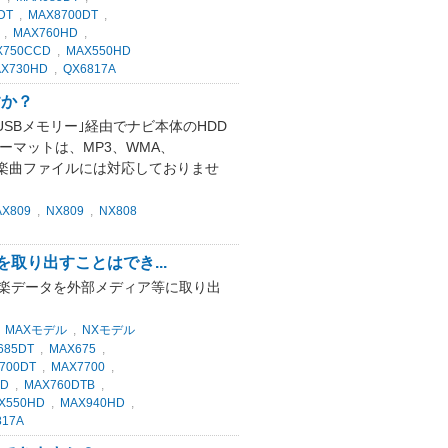
DT
,
MAX8700DT
,
,
MAX760HD
,
X750CCD
,
MAX550HD
X730HD
,
QX6817A
すか？
USBメモリー｣経由でナビ本体のHDD
ーマットは、MP3、WMA、
た楽曲ファイルには対応しておりませ
X809
,
NX809
,
NX808
取り出すことはでき...
音楽データを外部メディア等に取り出
,
MAXモデル
,
NXモデル
685DT
,
MAX675
,
700DT
,
MAX7700
,
HD
,
MAX760DTB
,
X550HD
,
MAX940HD
,
817A