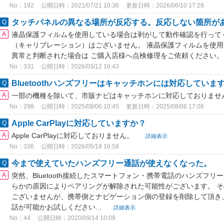
No：192
公開日時：2021/07/21 10:36
更新日時：2026/06/10 17:29
タッチパネルの異なる場所が反応する。反応しない箇所が
液晶保護フィルムを使用している場合は剥がして動作確認を行って
（キャリブレーション）はございません。 液晶保護フィルムを使
異常と判断された場合は ご購入店様へ点検修理をご依頼ください
No：331
公開日時：2026/03/12 16:43
Bluetoothハンズフリーはキャッチホンには対応していま
一部の機種を除いて、市販ナビはキャッチホンに対応しておりませ
No：298
公開日時：2025/08/06 10:45
更新日時：2025/08/06 17:06
Apple CarPlayに対応していますか？
Apple CarPlayに対応しておりません。
詳細表示
No：336
公開日時：2026/05/18 16:58
今まで使えていたハンズフリー通話が使えなくなった。
突然、Bluetooth接続したスマートフォン・携帯電話のハンズフ
らかの原因によりペアリングが解除された可能性がございます。 
ございませんが、携帯側とナビゲーション側の登録を削除して頂き
話が可能かお試しください...
詳細表示
No：44
公開日時：2020/09/14 10:09