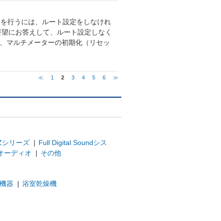
示を行うには、ルート設定をしなけれ
ご要望にお答えして、ルート設定しなく
尚、マルチメーターの初期化（リセッ
≪
1
2
3
4
5
6
≫
Zシリーズ
|
Full Digital Soundシス
オーディオ
|
その他
機器
|
浴室乾燥機