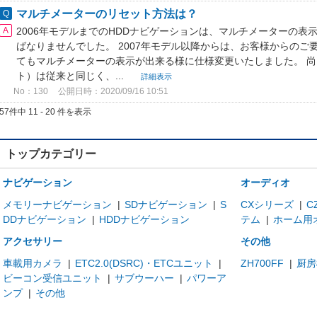
マルチメーターのリセット方法は？
2006年モデルまでのHDDナビゲーションは、マルチメーターの表
ばなりませんでした。 2007年モデル以降からは、お客様からの
てもマルチメーターの表示が出来る様に仕様変更いたしました。 
ト）は従来と同じく、...
詳細表示
No：130
公開日時：2020/09/16 10:51
57件中 11 - 20 件を表示
トップカテゴリー
ナビゲーション
オーディオ
メモリーナビゲーション
|
SDナビゲーション
|
S
CXシリーズ
|
C
DDナビゲーション
|
HDDナビゲーション
テム
|
ホーム用
アクセサリー
その他
車載用カメラ
|
ETC2.0(DSRC)・ETCユニット
|
ZH700FF
|
厨房
ビーコン受信ユニット
|
サブウーハー
|
パワーア
ンプ
|
その他