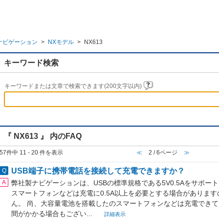
ナビゲーション
>
NXモデル
>
NX613
キーワード検索
キーワードまたは文章で検索できます(200文字以内)
『 NX613 』 内のFAQ
57件中 11 - 20 件を表示
≪
2 / 6ページ
≫
USB端子に携帯電話を接続して充電できますか？
弊社製ナビゲーションは、USBの標準規格である5V0.5Aをサポ
スマートフォンなどは充電に0.5A以上を必要とする場合がありま
ん。 尚、大容量電池を搭載したのスマートフォンなどは充電でき
間がかかる場合もござい...
詳細表示