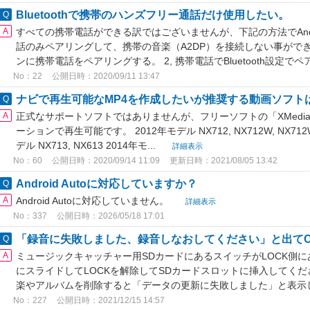
Bluetoothで携帯のハンズフリー通話だけ使用したい。
すべての携帯電話ができる訳ではございませんが、下記の方法でAnd
話のみペアリングして、携帯の音楽（A2DP）を接続しない事ができ
ンに携帯電話をペアリングする。 2, 携帯電話でBluetooth設定で
No：22
公開日時：2020/09/11 13:47
ナビで再生可能なMP4を作成したいが推奨する動画ソフト
正式なサポートソフトではありませんが、フリーソフトの「XMedia 
ーションで再生可能です。 2012年モデル NX712, NX712W, NX712W+, 
デル NX713, NX613 2014年モ...
詳細表示
No：60
公開日時：2020/09/14 11:09
更新日時：2021/08/05 13:42
Android Autoに対応していますか？
Android Autoに対応していません。
詳細表示
No：337
公開日時：2026/05/18 17:01
「録音に失敗しました、録音しなおしてください」と出て
ミュージックキャッチャー用SDカードにあるスイッチがLOCK側に
にスライドしてLOCKを解除してSDカードスロットに挿入してくだ
楽やアルバムを削除すると「データの更新に失敗しました」と表示
No：227
公開日時：2021/12/15 14:57