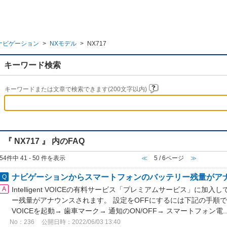
ナビゲーション
>
NXモデル
>
NX717
キーワード検索
キーワードまたは文章で検索できます(200文字以内)
『 NX717 』 内のFAQ
54件中 41 - 50 件を表示
≪
5 / 6ページ
≫
ナビゲーションからスマートフォンのバッテリー残量がア
Intelligent VOICEの有料サービス「プレミアムサービス」に
ー残量がアナウンスされます。 設定をOFFにするには下記の手順でOFFにし
VOICEを起動→ 歯車マーク→ 通知のON/OFF→ スマートフォン電..
No：236
公開日時：2022/06/03 13:40