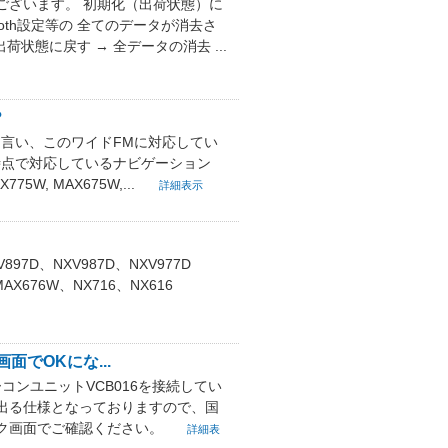
ございます。 初期化（出荷状態）に
oth設定等の 全てのデータが消去さ
出荷状態に戻す → 全データの消去 ...
？
Mと言い、このワイドFMに対応してい
月時点で対応しているナビゲーション
, MAX675W,...
詳細表示
7D、NXV987D、NXV977D
AX676W、NX716、NX616
面でOKにな...
ーコンユニットVCB016を接続してい
が出る仕様となっておりますので、国
ク画面でご確認ください。
詳細表