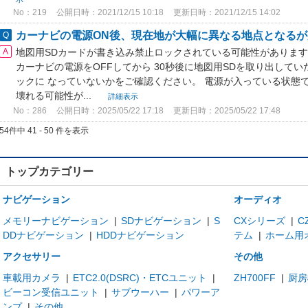
No：219
公開日時：2021/12/15 10:18
更新日時：2021/12/15 14:02
カーナビの電源ON後、現在地が大幅に異なる地点となるが走
地図用SDカードが書き込み禁止ロックされている可能性があります
カーナビの電源をOFFしてから 30秒後に地図用SDを取り出して
ックに なっていないかをご確認ください。 電源が入っている状態
壊れる可能性が...
詳細表示
No：286
公開日時：2025/05/22 17:18
更新日時：2025/05/22 17:48
54件中 41 - 50 件を表示
トップカテゴリー
ナビゲーション
オーディオ
メモリーナビゲーション
|
SDナビゲーション
|
S
CXシリーズ
|
C
DDナビゲーション
|
HDDナビゲーション
テム
|
ホーム用
アクセサリー
その他
車載用カメラ
|
ETC2.0(DSRC)・ETCユニット
|
ZH700FF
|
厨房
ビーコン受信ユニット
|
サブウーハー
|
パワーア
ンプ
|
その他