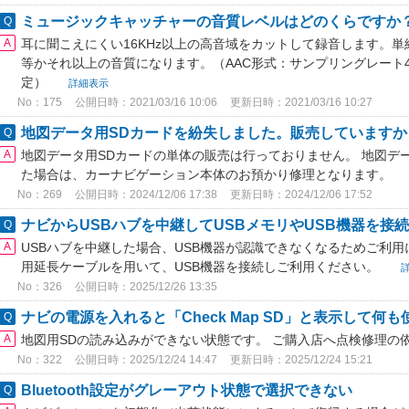
ミュージックキャッチャーの音質レベルはどのくらですか
耳に聞こえにくい16KHz以上の高音域をカットして録音します。
等かそれ以上の音質になります。（AAC形式：サンプリングレート44.
定）
詳細表示
No：175
公開日時：2021/03/16 10:06
更新日時：2021/03/16 10:27
地図データ用SDカードを紛失しました。販売していますか
地図データ用SDカードの単体の販売は行っておりません。 地図デ
た場合は、カーナビゲーション本体のお預かり修理となります。
No：269
公開日時：2024/12/06 17:38
更新日時：2024/12/06 17:52
ナビからUSBハブを中継してUSBメモリやUSB機器を接
USBハブを中継した場合、USB機器が認識できなくなるためご利用
用延長ケーブルを用いて、USB機器を接続しご利用ください。
No：326
公開日時：2025/12/26 13:35
ナビの電源を入れると「Check Map SD」と表示して何
地図用SDの読み込みができない状態です。 ご購入店へ点検修理の
No：322
公開日時：2025/12/24 14:47
更新日時：2025/12/24 15:21
Bluetooth設定がグレーアウト状態で選択できない