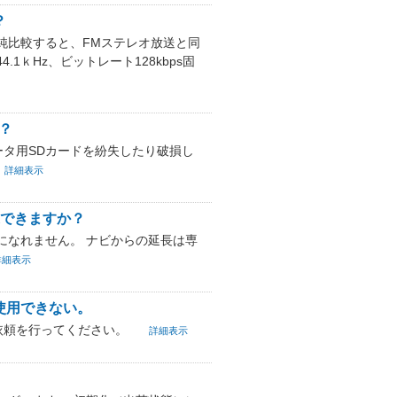
？
単純比較すると、FMステレオ放送と同
1ｋHz、ビットレート128kbps固
？
ータ用SDカードを紛失したり破損し
詳細表示
続できますか？
になれません。 ナビからの延長は専
詳細表示
も使用できない。
依頼を行ってください。
詳細表示